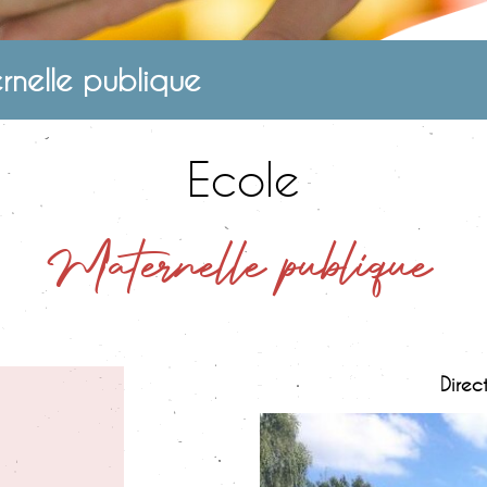
rnelle publique
Ecole
Maternelle publique
Direc