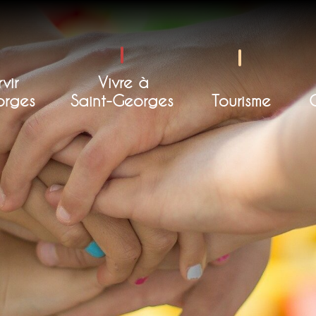
vir
Vivre à
orges
Saint-Georges
Tourisme