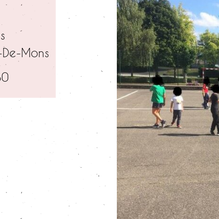
s
-De-Mons
80