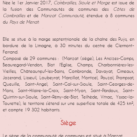
Née le 1er Janvier 2017,
Combrailles, Sioule et Morge
est issue de
la fusion des Communautés de communes des
Côtes de
Combrailles
et de
Manzat Communauté
, étendue à 8 communes
du
Pays de Menat.
Elle se situe à la marge septentrionale de la chaîne des Puys, en
bordure de la Limagne, à 30 minutes du centre de Clermont-
Ferrand.
Composé de 29 communes : (Manzat (siège), Les Ancizes-Comps,
Beauregard-Vendon, Blot l'Eglise, Champs, Charbonnières-les-
Vieilles, Châteauneuf-les-Bains, Combronde, Davayat, Gimeaux,
Jozerand, Lisseuil, Loubeyrat, Marcillat, Montcel, Pouzol, Prompsat,
Queuille, Saint-Angel, Saint-Gal-sur-Sioule, Saint-Georges-de-
Mons, Saint-Hilaire-la-Croix, Saint-Myon, Saint-Pardoux, Saint-
Quintin-sur-Sioule, Saint-Rémy-de-Blot, Teilhède, Vitrac, Yssac-la-
Tourette), le territoire s’étend sur une superficie totale de 425 km²,
et compte 19 302 habitants.
Siège
Le siège de la communauté de communes est situé à Manzat.