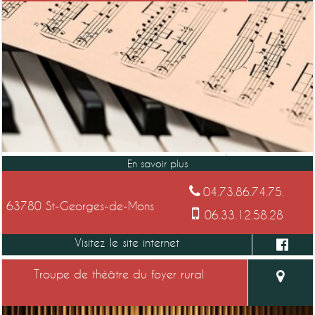
04.73.86.74.75.
63780 St-Georges-de-Mons
06.33.12.58.28
Troupe de théâtre du foyer rural