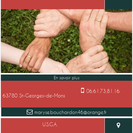
06.61.73.81.16
63780 St-Georges-de-Mons
maryse.bouchardon46@orange.fr
U.S.G.A.