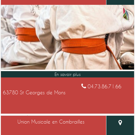
04.73.86.71.66
63780 St Georges de Mons
Union Musicale en Combrailles