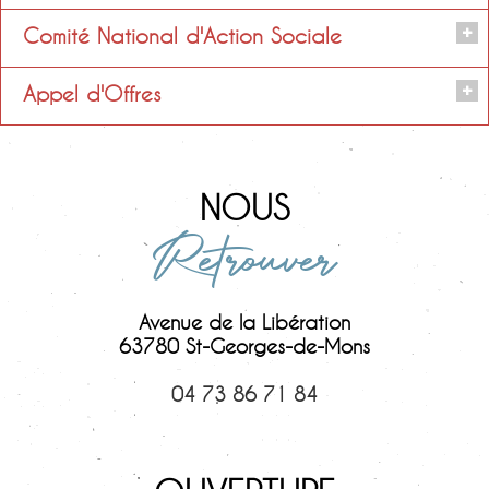
Titulaires
Maeva MILLIERAS
Comité National d'Action Sociale
Titulaires
Aline BESSE LE PROVOST et
Appel d'Offres
Ilda ELOY
Titulaires
Isabelle TRIPHON
Président
Maryse LEFOUR
NOUS
Retrouver
Julien PERRIN
Suppléants
Avenue de la Libération
Titulaires
Maeva MILLIERAS
63780 St-Georges-de-Mons
04 73 86 71 84
Dominique RAYNAUD,
Céline DESGEORGES,