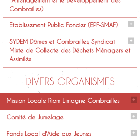
l'Aménagement et le Développement des
Combrailles)
Suppléants
Julien PERRIN et Dominique
Etablissement Public Foncier (EPF-SMAF)
RAYNAUD
Titulaires
Julien PERRIN et Jean-Pierre DIAS
SYDEM Dômes et Combrailles, Syndicat
Titulaires
Mixte de Collecte des Déchets Ménagers et
Julien PERRIN
Suppléants
Assimilés
Jean-Pierre DIAS
Daniel BONNAFOUX
Suppléants
Titulaires
DIVERS ORGANISMES
Suppléants
Maryse LEFOUR
Jean-Pierre DIAS et Serge AGRAIN
Mission Locale Riom Limagne Combrailles
Dominique RAYNAUD
Comité de Jumelage
Titulaires
Fonds Local d'Aide aux Jeunes