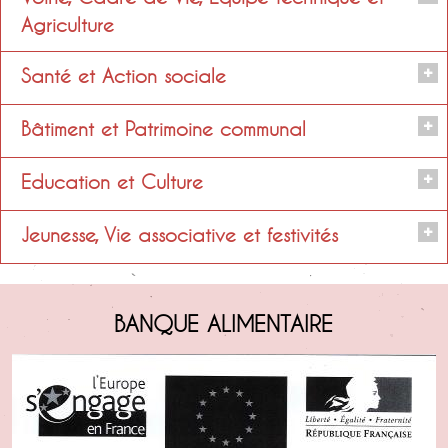
Président
Agriculture
Santé et Action sociale
Julien PERRIN
Président
Bâtiment et Patrimoine communal
Président
Membres
Julien PERRIN
Education et Culture
Président
Julien PERRIN
Isabelle TRIPHON,
Jeunesse, Vie associative et festivités
Maryse LEFOUR,
Responsable
Président
Dominique RAYNAUD,
Julien PERRIN
Responsable
Président
Dominique RAYNAUD
Julien PERRIN
BANQUE ALIMENTAIRE
Responsable
Maryse LEFOUR
Julien PERRIN
Membres
Responsable
Jean-Pierre DIAS