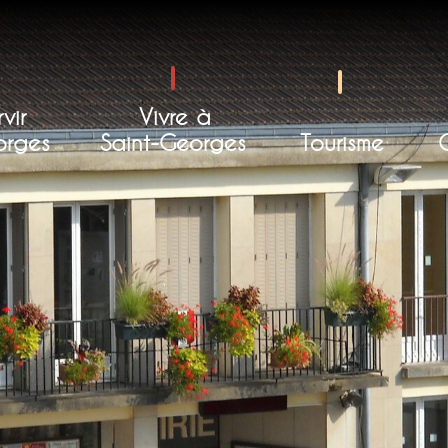
vir
Vivre à
orges
Saint-Georges
Tourisme