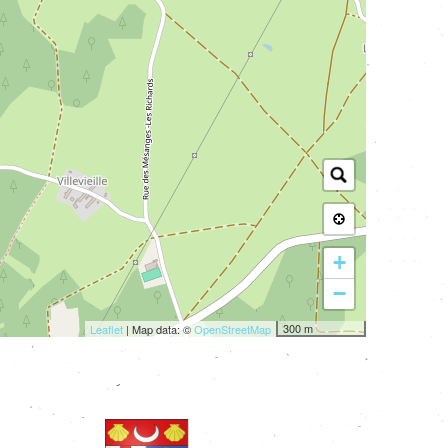
+
−
300 m
Leaflet
| Map data: ©
OpenStreetMap