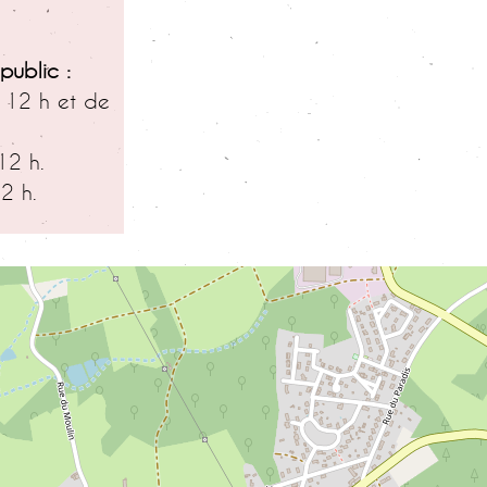
4
 public
:
à 12 h et de
12 h.
2 h.