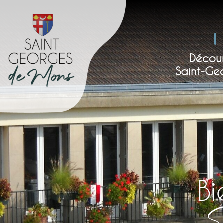
Décour
Saint-Ge
B
S