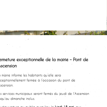
ermeture exceptionnelle de la mairie – Pont de
’Ascension
 mairie informe les habitants qu’elle sera
ceptionnellement fermée à l’occasion du pont de
Ascension.
s services municipaux seront fermés du jeudi de l’Ascension
squ’au dimanche inclus.
 réouverture au public aura lieu le
lundi 18 mai
, aux