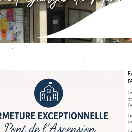
F
l
La
ex
l’
Le
ju
La