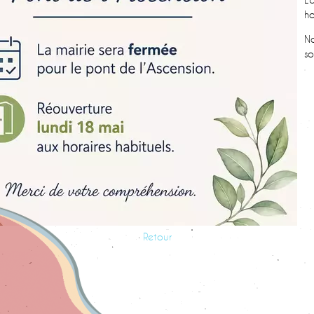
ho
No
so
Retour