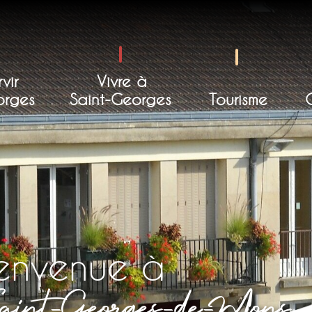
vir
Vivre à
orges
Saint-Georges
Tourisme
ienvenue à
aint-Georges-de-Mons