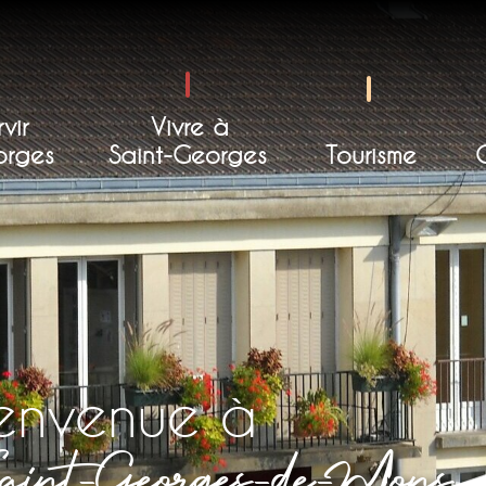
vir
Vivre à
orges
Saint-Georges
Tourisme
ienvenue à
aint-Georges-de-Mons