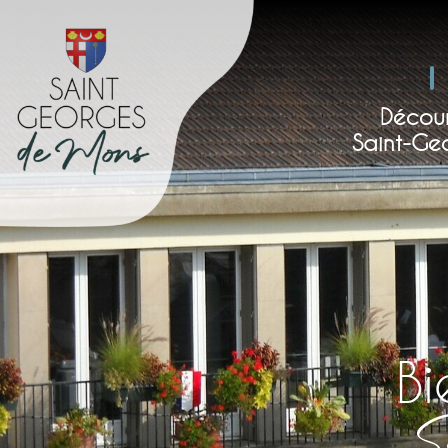
Décour
Saint-Ge
B
S